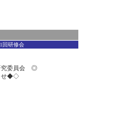
第1回研修会
究委員会 ◎
らせ◆◇