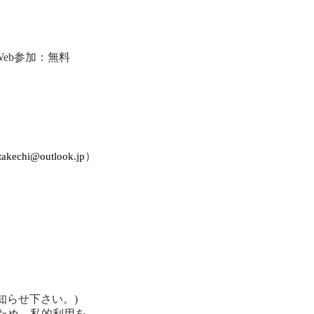
eb参加：無料
）
takechi@outlook.jp
。
知らせ下さい。)
ため、私的利用を