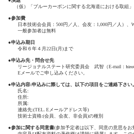
●
演題
（仮）「ブルーカーボンに関する北海道における取組」
●
参加費
日本技術会会員：500円／人、会友：1,000円／人）、W
一般参加者は無料
●
申込み期日
令和６年４月22日(月)まで
●
申込み先・問合せ先
リージョナルステート研究委員会 武智（E-mail：
hiro
Eメールでご申し込みください。
●
申込内容:申込みに際しては、以下の項目をご連絡下さい
氏名:
住所:
所属:
連絡先:(TEL. Eメールアドレス等)
技術士資格:(会員、会友、非会員)の種別
●
参加に関する同意書
(参加予定者は以下、同意の意思をお
内容及び配布資料の著作権は講師に帰属します。この